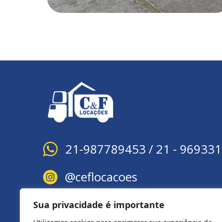
21-987789453 / 21 - 969331
@ceflocacoes
comercial@ceflocacoes.com.
Sua privacidade é importante